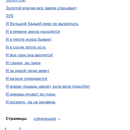
ЗОЛОТОЙ
Золотой ключик все двери открывает
ЗУБ
И большой бадьей реки не вычерпать
И в мякине зерна находятся
И в пепле искра бывает
И в сосне дупло есть
И все-таки она вертится!
И гладок, да гадок
И за рекой люди живут
И калачи приедаются
И комар лошадь свалит, коли волк подсобит
И комары кусают до поры
И космато, да не медведь
Страницы
следующая
→
1
2