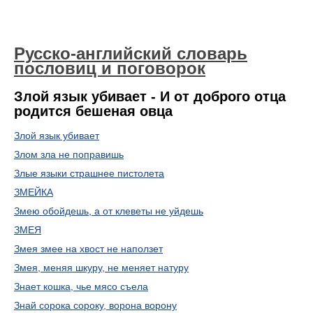
Русско-английский словарь
пословиц и поговорок
Злой язык убивает - И от доброго отца
родится бешеная овца
Злой язык убивает
Злом зла не поправишь
Злые языки страшнее пистолета
ЗМЕЙКА
Змею обойдешь, а от клеветы не уйдешь
ЗМЕЯ
Змея змее на хвост не наползет
Змея, меняя шкуру, не меняет натуру
Знает кошка, чье мясо съела
Знай сорока сороку, ворона ворону